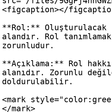
src="/files/9GgPj4hnGWZ
<figcaption></figcaptio
**Rol:** Oluşturulacak 
alandır. Rol tanımlamak
zorunludur.

**Açıklama:** Rol hakkı
alanıdır. Zorunlu değil
doldurulabilir.

<mark style="color:gree
</mark>
