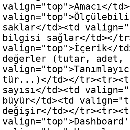
valign="top">Amacı</td><
valign="top">Ölçülebili
saklar</td><td valign="
bilgisi sağlar</td></tr
valign="top">İçerik</td
değerler (tutar, adet, 
valign="top">Tanımlayıc
tür...)</td></tr><tr><t
sayısı</td><td valign="
büyür</td><td valign="t
değişir</td></tr><tr><td
valign="top">Dashboard'