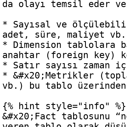
da olayı temsil eder ve
* Sayısal ve ölçülebili
adet, süre, maliyet vb.)
* Dimension tablolara b
anahtar (foreign key) k
* Satır sayısı zaman iç
* &#x20;Metrikler (topl
vb.) bu tablo üzerinden
{% hint style="info" %}

&#x20;Fact tablosunu “n
veren tablo olarak düşü