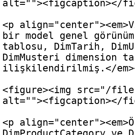
alt=""><figcaption></fi
<p align="center"><em>V
bir model genel görünüm
tablosu, DimTarih, DimU
DimMusteri dimension ta
ilişkilendirilmiş.</em><
<figure><img src="/file
alt=""><figcaption></fi
<p align="center"><em>Ö
DimProductCategory ve D