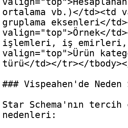
valign="top">Hesaplanan
ortalama vb.)</td><td v
gruplama eksenleri</td>
valign="top">Örnek</td>
işlemleri, iş emirleri,
valign="top">Ürün kateg
türü</td></tr></tbody><
### Vispeahen'de Neden 
Star Schema'nın tercih 
nedenleri:
