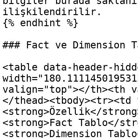
bilgiler burada saklanı
ilişkilendirilir.

{% endhint %}

### Fact ve Dimension T
<table data-header-hidd
width="180.111145019531
valign="top"></th><th v
</thead><tbody><tr><td 
<strong>Özellik</strong
<strong>Fact Tablo</str
<strong>Dimension Tablo