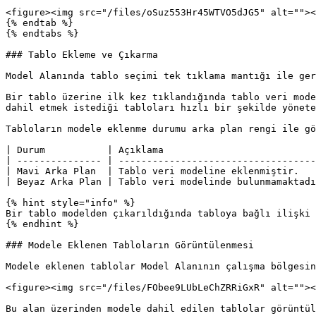
<figure><img src="/files/oSuz553Hr45WTVO5dJG5" alt=""><
{% endtab %}

{% endtabs %}

### Tablo Ekleme ve Çıkarma

Model Alanında tablo seçimi tek tıklama mantığı ile ger
Bir tablo üzerine ilk kez tıklandığında tablo veri mode
dahil etmek istediği tabloları hızlı bir şekilde yönete
Tabloların modele eklenme durumu arka plan rengi ile gö
| Durum           | Açıklama                           
| --------------- | -----------------------------------
| Mavi Arka Plan  | Tablo veri modeline eklenmiştir.   
| Beyaz Arka Plan | Tablo veri modelinde bulunmamaktadı
{% hint style="info" %}

Bir tablo modelden çıkarıldığında tabloya bağlı ilişki 
{% endhint %}

### Modele Eklenen Tabloların Görüntülenmesi

Modele eklenen tablolar Model Alanının çalışma bölgesin
<figure><img src="/files/FObee9LUbLeChZRRiGxR" alt=""><
Bu alan üzerinden modele dahil edilen tablolar görüntül