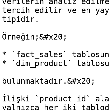
verilerin analiz edilme
tercih edilir ve en yay
tipidir.

Örneğin;&#x20;

* `fact_sales` tablosun
* `dim_product` tablosu
bulunmaktadır.&#x20;

İlişki `product_id` ala
yalnızca her iki tablod