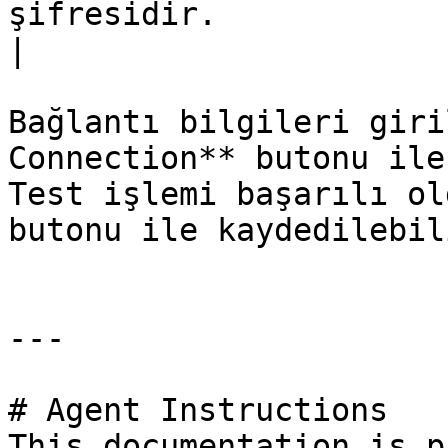
şifresidir.                                        
|

Bağlantı bilgileri giri
Connection** butonu ile
Test işlemi başarılı ol
butonu ile kaydedilebili
---

# Agent Instructions

This documentation is p