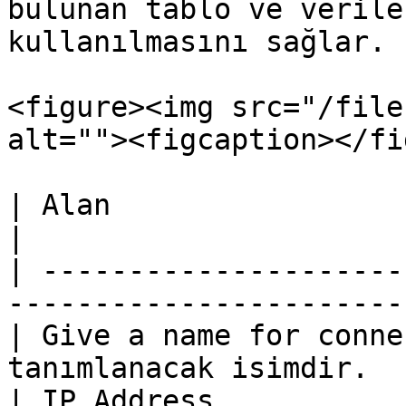
bulunan tablo ve verile
kullanılmasını sağlar.

<figure><img src="/file
alt=""><figcaption></fi
| Alan                       | Açıklama               
|

| ---------------------
-----------------------
| Give a name for conne
tanımlanacak isimdir.  
| IP Address           