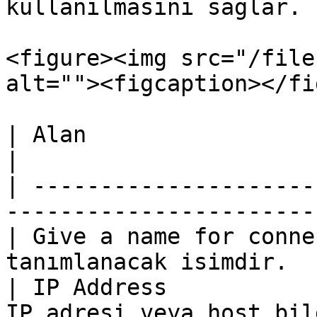
kullanılmasını sağlar.

<figure><img src="/file
alt=""><figcaption></fi
| Alan                       | Açıklama            
|

| ---------------------
-----------------------
| Give a name for conne
tanımlanacak isimdir.  
| IP Address           
IP adresi veya host bil