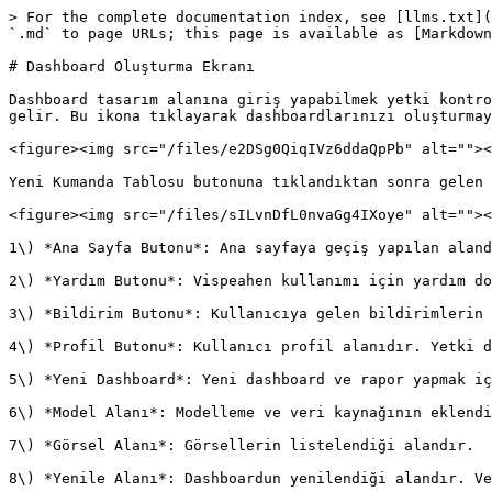
> For the complete documentation index, see [llms.txt](
`.md` to page URLs; this page is available as [Markdown
# Dashboard Oluşturma Ekranı

Dashboard tasarım alanına giriş yapabilmek yetki kontro
gelir. Bu ikona tıklayarak dashboardlarınızı oluşturmay
<figure><img src="/files/e2DSg0QiqIVz6ddaQpPb" alt=""><
Yeni Kumanda Tablosu butonuna tıklandıktan sonra gelen 
<figure><img src="/files/sILvnDfL0nvaGg4IXoye" alt=""><
1\) *Ana Sayfa Butonu*: Ana sayfaya geçiş yapılan aland
2\) *Yardım Butonu*: Vispeahen kullanımı için yardım do
3\) *Bildirim Butonu*: Kullanıcıya gelen bildirimlerin 
4\) *Profil Butonu*: Kullanıcı profil alanıdır. Yetki d
5\) *Yeni Dashboard*: Yeni dashboard ve rapor yapmak iç
6\) *Model Alanı*: Modelleme ve veri kaynağının eklendi
7\) *Görsel Alanı*: Görsellerin listelendiği alandır.

8\) *Yenile Alanı*: Dashboardun yenilendiği alandır. Ve