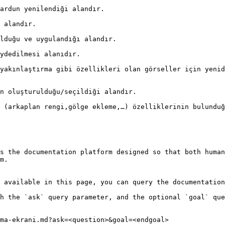
ardun yenilendiği alandır.

 alandır.

lduğu ve uygulandığı alandır.

ydedilmesi alanıdır.

yakınlaştırma gibi özellikleri olan görseller için yenid
n oluşturulduğu/seçildiği alandır.

 (arkaplan rengi,gölge ekleme,…) özelliklerinin bulunduğ
s the documentation platform designed so that both human
m.

 available in this page, you can query the documentation
h the `ask` query parameter, and the optional `goal` que
ma-ekrani.md?ask=<question>&goal=<endgoal>
