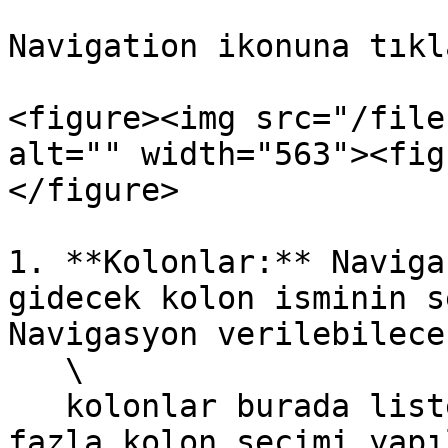
Navigation ikonuna tıkl
<figure><img src="/file
alt="" width="563"><fig
</figure>

1. **Kolonlar:** Naviga
gidecek kolon isminin s
Navigasyon verilebilece
   \

   kolonlar burada listelenir. Bir ya da daha 
fazla kolon seçimi yapı