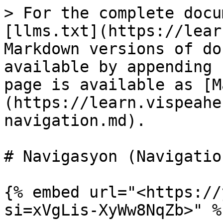
> For the complete docu
[llms.txt](https://lear
Markdown versions of do
available by appending 
page is available as [M
(https://learn.vispeahe
navigation.md).

# Navigasyon (Navigation
{% embed url="<https://
si=xVgLis-XyWw8NqZb>" %}