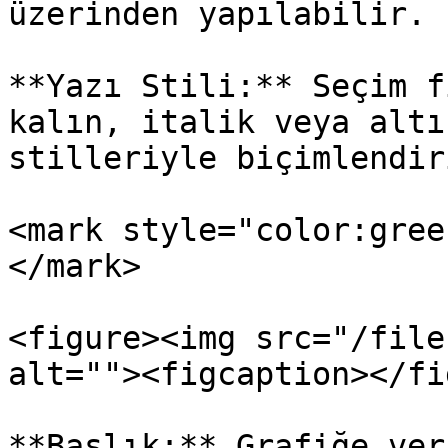
üzerinden yapılabilir.

**Yazı Stili:** Seçim f
kalın, italik veya altı
stilleriyle biçimlendir
<mark style="color:gree
</mark>

<figure><img src="/file
alt=""><figcaption></fi
**Başlık:** Grafiğe ver