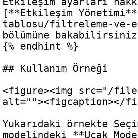
Etkileşim ayarları hakk
[**Etkileşim Yönetimi**
tablosu/filtreleme-ve-e
bölümüne bakabilirsiniz.
{% endhint %}

## Kullanım Örneği

<figure><img src="/file
alt=""><figcaption></fi
Yukarıdaki örnekte Seçi
modelindeki **Uçak Mode