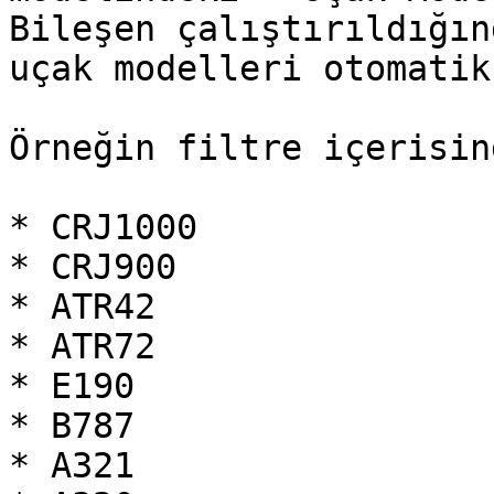
Bileşen çalıştırıldığın
uçak modelleri otomatik
Örneğin filtre içerisind
* CRJ1000

* CRJ900

* ATR42

* ATR72

* E190

* B787

* A321
