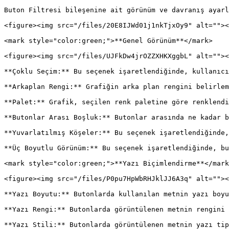
Buton Filtresi bileşenine ait görünüm ve davranış ayarl
<figure><img src="/files/20E8IJWd01j1nkTjxOy9" alt=""><
<mark style="color:green;">**Genel Görünüm**</mark>

<figure><img src="/files/UJFkDw4jrOZZXHKXggbL" alt=""><
**Çoklu Seçim:** Bu seçenek işaretlendiğinde, kullanıcı
**Arkaplan Rengi:** Grafiğin arka plan rengini belirlem
**Palet:** Grafik, seçilen renk paletine göre renklendi
**Butonlar Arası Boşluk:** Butonlar arasında ne kadar b
**Yuvarlatılmış Köşeler:** Bu seçenek işaretlendiğinde,
**Üç Boyutlu Görünüm:** Bu seçenek işaretlendiğinde, bu
<mark style="color:green;">**Yazı Biçimlendirme**</mark
<figure><img src="/files/P0pu7HpWbRHJklJJ6A3q" alt=""><
**Yazı Boyutu:** Butonlarda kullanılan metnin yazı boyu
**Yazı Rengi:** Butonlarda görüntülenen metnin rengini 
**Yazı Stili:** Butonlarda görüntülenen metnin yazı tip