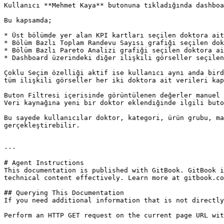
Kullanıcı **Mehmet Kaya** butonuna tıkladığında dashboa
Bu kapsamda;

* Üst bölümde yer alan KPI kartları seçilen doktora ait
* Bölüm Bazlı Toplam Randevu Sayısı grafiği seçilen dok
* Bölüm Bazlı Pareto Analizi grafiği seçilen doktora ai
* Dashboard üzerindeki diğer ilişkili görseller seçilen
Çoklu Seçim özelliği aktif ise kullanıcı aynı anda bird
tüm ilişkili görseller her iki doktora ait verileri kap
Buton Filtresi içerisinde görüntülenen değerler manuel 
Veri kaynağına yeni bir doktor eklendiğinde ilgili buto
Bu sayede kullanıcılar doktor, kategori, ürün grubu, ma
gerçekleştirebilir.

---

# Agent Instructions

This documentation is published with GitBook. GitBook i
technical content effectively. Learn more at gitbook.co
## Querying This Documentation

If you need additional information that is not directly
Perform an HTTP GET request on the current page URL wit