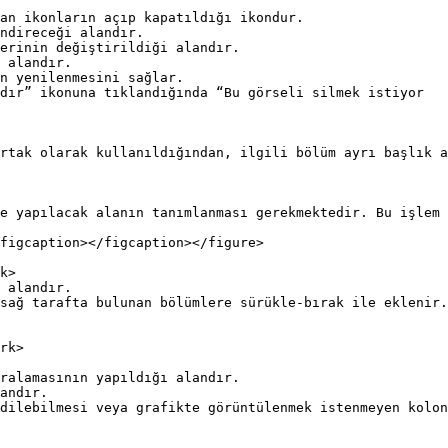
an ikonların açıp kapatıldığı ikondur.

ndireceği alandır.

erinin değiştirildiği alandır.

 alandır.

n yenilenmesini sağlar.

dır” ikonuna tıklandığında “Bu görseli silmek istiyor

rtak olarak kullanıldığından, ilgili bölüm ayrı başlık a
e yapılacak alanın tanımlanması gerekmektedir. Bu işlem 
figcaption></figcaption></figure>

k>

 alandır.

sağ tarafta bulunan bölümlere sürükle-bırak ile eklenir.

rk>

ralamasının yapıldığı alandır.

andır.

dilebilmesi veya grafikte görüntülenmek istenmeyen kolon