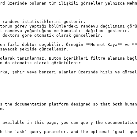
rd üzerinde bulunan tüm ilişkili görseller yalnızca Mehm
 randevu istatistiklerini gösterir.

torun görev yaptığı bölümlerdeki randevu dağılımını görü
t randevu yoğunluğunu ve kümülatif dağılımı gösterir.

 doktora göre otomatik olarak güncellenir.

en fazla doktor seçebilir. Örneğin **Mehmet Kaya** ve **
sayacak şekilde güncellenir.

olarak tanımlanmaz. Buton içerikleri filtre alanına bağl
n da otomatik olarak görüntülenir.

rka, şehir veya benzeri alanlar üzerinde hızlı ve görsel
s the documentation platform designed so that both human
m.

 available in this page, you can query the documentation
h the `ask` query parameter, and the optional `goal` que