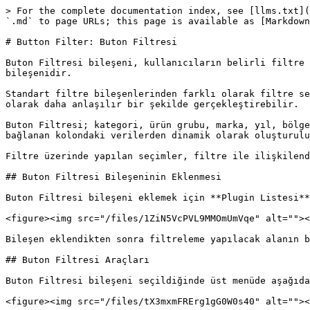
> For the complete documentation index, see [llms.txt](
`.md` to page URLs; this page is available as [Markdown
# Button Filter: Buton Filtresi

Buton Filtresi bileşeni, kullanıcıların belirli filtre 
bileşenidir.

Standart filtre bileşenlerinden farklı olarak filtre se
olarak daha anlaşılır bir şekilde gerçekleştirebilir.

Buton Filtresi; kategori, ürün grubu, marka, yıl, bölge
bağlanan kolondaki verilerden dinamik olarak oluşturulu
Filtre üzerinde yapılan seçimler, filtre ile ilişkilend
## Buton Filtresi Bileşeninin Eklenmesi

Buton Filtresi bileşeni eklemek için **Plugin Listesi**
<figure><img src="/files/1ZiN5VcPVL9MMOmUmVqe" alt=""><
Bileşen eklendikten sonra filtreleme yapılacak alanın b
## Buton Filtresi Araçları

Buton Filtresi bileşeni seçildiğinde üst menüde aşağıda
<figure><img src="/files/tX3mxmFRErg1gG0W0s40" alt=""><