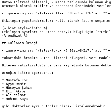
Buton Filtresi bileşeni, kumanda tablosunda bulunan diğ
otomatik olarak etkiler ve dashboard üzerindeki veriler
<figure><img src="/files/2n1TseUUCBHzuZrml1Zb" alt=""><
Etkileşim yapılandırmaları kullanılarak filtre seçimler
{% hint style="info" %}

Etkileşim ayarları hakkında detaylı bilgi için [**Etkil
{% endhint %}

## Kullanım Örneği

<figure><img src="/files/ldNoxnkJrI0itxGkZi7l" alt=""><
Yukarıdaki örnekte Buton Filtresi bileşeni, veri modeli
Bileşen çalıştırıldığında veri kaynağında bulunan dokto
Örneğin filtre içerisinde;

* Mustafa Koç

* Ayşe Demir

* Hüseyin Şahin

* Elif Aksoy

* Ali Yılmaz

* Mehmet Kaya

gibi doktorlar ayrı butonlar olarak listelenmektedir.
