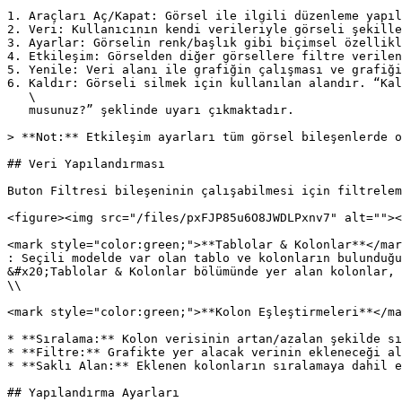
1. Araçları Aç/Kapat: Görsel ile ilgili düzenleme yapıl
2. Veri: Kullanıcının kendi verileriyle görseli şekille
3. Ayarlar: Görselin renk/başlık gibi biçimsel özellikl
4. Etkileşim: Görselden diğer görsellere filtre verilen
5. Yenile: Veri alanı ile grafiğin çalışması ve grafiği
6. Kaldır: Görseli silmek için kullanılan alandır. “Kal
   \

   musunuz?” şeklinde uyarı çıkmaktadır.

> **Not:** Etkileşim ayarları tüm görsel bileşenlerde o
## Veri Yapılandırması

Buton Filtresi bileşeninin çalışabilmesi için filtrelem
<figure><img src="/files/pxFJP85u6O8JWDLPxnv7" alt=""><
<mark style="color:green;">**Tablolar & Kolonlar**</mar
: Seçili modelde var olan tablo ve kolonların bulunduğu
&#x20;Tablolar & Kolonlar bölümünde yer alan kolonlar, 
\\

<mark style="color:green;">**Kolon Eşleştirmeleri**</ma
* **Sıralama:** Kolon verisinin artan/azalan şekilde sı
* **Filtre:** Grafikte yer alacak verinin ekleneceği al
* **Saklı Alan:** Eklenen kolonların sıralamaya dahil e
## Yapılandırma Ayarları
