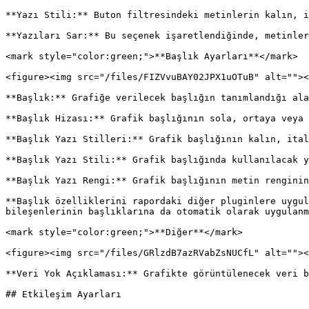
**Yazı Stili:** Buton filtresindeki metinlerin kalın, i
**Yazıları Sar:** Bu seçenek işaretlendiğinde, metinler
<mark style="color:green;">**Başlık Ayarları**</mark>

<figure><img src="/files/FIZVvuBAY02JPX1uOTuB" alt=""><
**Başlık:** Grafiğe verilecek başlığın tanımlandığı ala
**Başlık Hizası:** Grafik başlığının sola, ortaya veya 
**Başlık Yazı Stilleri:** Grafik başlığının kalın, ital
**Başlık Yazı Stili:** Grafik başlığında kullanılacak y
**Başlık Yazı Rengi:** Grafik başlığının metin renginin
**Başlık özelliklerini rapordaki diğer pluginlere uygul
bileşenlerinin başlıklarına da otomatik olarak uygulanm
<mark style="color:green;">**Diğer**</mark>

<figure><img src="/files/GRlzdB7azRVabZsNUCfL" alt=""><
**Veri Yok Açıklaması:** Grafikte görüntülenecek veri b
## Etkileşim Ayarları
