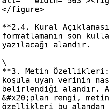
alt="" width="563"><fig
</figure>

**2.4. Kural Açıklaması
formatlamanın son kulla
yazılacağı alandır.

\

**3. Metin Özellikleri:
koşula uyan verinin nas
belirlendiği alandır. Ar
&#x20;plan rengi, metin
özellikleri bu alandan 