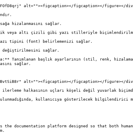
FOfD8qrj" alt=""><figcaption></figcaption></figure></div
ndır.

sağa hizalanmasını sağlar.

ik veya altı çizili gibi yazı stilleriyle biçimlendirilm
azı tipini (font) belirlemenizi sağlar.

 değiştirilmesini sağlar.

a:** Tanımlanan başlık ayarlarının (stil, renk, hizalama
asını sağlar.

BvtSiB8r" alt=""><figcaption></figcaption></figure></div
 ilerleme halkasının uçları köşeli değil yuvarlak biçimd
ulunmadığında, kullanıcıya gösterilecek bilgilendirici m
s the documentation platform designed so that both human
m.
