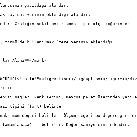
lamasının yapıldığı alandır.

ak sayısal verinin eklendiği alandır.

ndır. Grafiğin şekillendirilmesi için ölçü değerinden

, formülde kullanılmak üzere verinin eklendiği

rlar Alanı**</mark>

WCHRHQLv" alt=""><figcaption></figcaption></figure></div
rilir.

enizi sağlar. Renk seçimi, mevcut palet üzerinden yapıla
azı tipini (font) belirler.

maksimum değeri belirler. Ölçüm değeri bu değere göre or
 tamamlanacağını belirler. Değer saniye cinsindendir.
