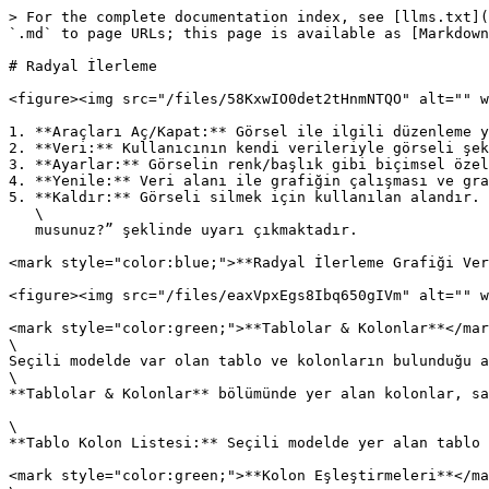
> For the complete documentation index, see [llms.txt](
`.md` to page URLs; this page is available as [Markdown
# Radyal İlerleme

<figure><img src="/files/58KxwIO0det2tHnmNTQO" alt="" w
1. **Araçları Aç/Kapat:** Görsel ile ilgili düzenleme y
2. **Veri:** Kullanıcının kendi verileriyle görseli şek
3. **Ayarlar:** Görselin renk/başlık gibi biçimsel özel
4. **Yenile:** Veri alanı ile grafiğin çalışması ve gra
5. **Kaldır:** Görseli silmek için kullanılan alandır. 
   \

   musunuz?” şeklinde uyarı çıkmaktadır.

<mark style="color:blue;">**Radyal İlerleme Grafiği Ver
<figure><img src="/files/eaxVpxEgs8Ibq650gIVm" alt="" w
<mark style="color:green;">**Tablolar & Kolonlar**</mar
\

Seçili modelde var olan tablo ve kolonların bulunduğu a
\

**Tablolar & Kolonlar** bölümünde yer alan kolonlar, sa
\

**Tablo Kolon Listesi:** Seçili modelde yer alan tablo 
<mark style="color:green;">**Kolon Eşleştirmeleri**</ma