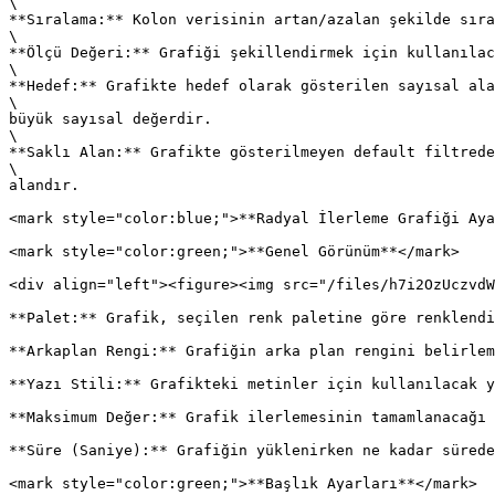
\

**Sıralama:** Kolon verisinin artan/azalan şekilde sıra
\

**Ölçü Değeri:** Grafiği şekillendirmek için kullanılac
\

**Hedef:** Grafikte hedef olarak gösterilen sayısal ala
\

büyük sayısal değerdir.

\

**Saklı Alan:** Grafikte gösterilmeyen default filtrede
\

alandır.

<mark style="color:blue;">**Radyal İlerleme Grafiği Aya
<mark style="color:green;">**Genel Görünüm**</mark>

<div align="left"><figure><img src="/files/h7i2OzUczvdW
**Palet:** Grafik, seçilen renk paletine göre renklendi
**Arkaplan Rengi:** Grafiğin arka plan rengini belirlem
**Yazı Stili:** Grafikteki metinler için kullanılacak y
**Maksimum Değer:** Grafik ilerlemesinin tamamlanacağı 
**Süre (Saniye):** Grafiğin yüklenirken ne kadar sürede
<mark style="color:green;">**Başlık Ayarları**</mark>
