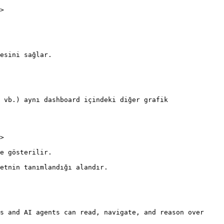
>

esini sağlar.

 vb.) aynı dashboard içindeki diğer grafik 
>

e gösterilir.

etnin tanımlandığı alandır.

s and AI agents can read, navigate, and reason over 