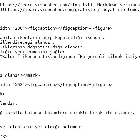
https://learn.vispeahen.com/llms.txt). Markdown versions
](https://learn.vispeahen.com/grafikler/radyal-ilerleme.
idth="280"><figcaption></figcaption></figure>

apılan ikonların açıp kapatıldığı ikondur.

illendireceği alandır.

liklerinin değiştirildiği alandır.

fiğin yenilenmesini sağlar.

“Kaldır” ikonuna tıklandığında “Bu görseli silmek istiyo
i Alanı**</mark>

idth="563"><figcaption></figcaption></figure>

k>

landır.

ğ tarafta bulunan bölümlere sürükle-bırak ile eklenir.

ve kolonların yer aldığı bölümdür.

rk>
