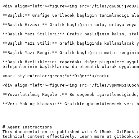
<div align="left"><figure><img src="/files/g68oDjjvoOXC
**Başlık:** Grafiğe verilecek başlığın tanımlandığı ala
**Başlık Hizası:** Grafik başlığının sola, ortaya veya 
**Başlık Yazı Stilleri:** Grafik başlığının kalın, ital
**Başlık Yazı Stili:** Grafik başlığında kullanılacak y
**Başlık Yazı Rengi:** Grafik başlığının metin renginin
**Başlık özelliklerini rapordaki diğer pluginlere uygul
bileşenlerinin başlıklarına da otomatik olarak uygulanm
<mark style="color:green;">**Diğer**</mark>

<div align="left"><figure><img src="/files/vpMmM5zKQooh
**Yuvarlatılmış Köşeler:** Bu seçenek işaretlendiğinde,
**Veri Yok Açıklaması:** Grafikte görüntülenecek veri b
---

# Agent Instructions

This documentation is published with GitBook. GitBook i
technical content effectively. Learn more at gitbook.co