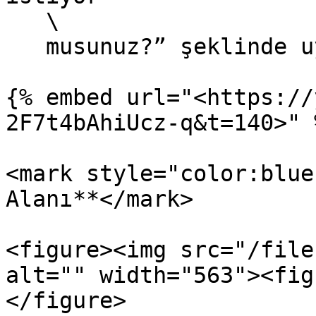
   \

   musunuz?” şeklinde uyarı çıkmaktadır.

{% embed url="<https://
2F7t4bAhiUcz-q&t=140>" %
<mark style="color:blue
Alanı**</mark>

<figure><img src="/file
alt="" width="563"><fig
</figure>
