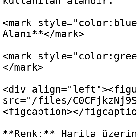
kullanılan alandır.

<mark style="color:blue
Alanı**</mark>

<mark style="color:gree
</mark>

<div align="left"><figu
src="/files/C0CFjkzNj9S
<figcaption></figcaptio
**Renk:** Harita üzerin