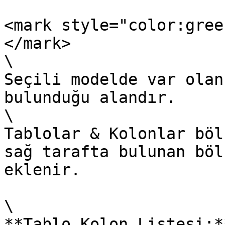
<mark style="color:gree
</mark>

\

Seçili modelde var olan
bulunduğu alandır.

\

Tablolar & Kolonlar böl
sağ tarafta bulunan böl
eklenir.

\

**Tablo Kolon Listesi:*