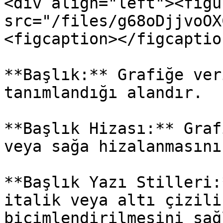
<div align="left"><figu
src="/files/g68oDjjvoOX
<figcaption></figcaptio
**Başlık:** Grafiğe ver
tanımlandığı alandır.

**Başlık Hizası:** Graf
veya sağa hizalanmasını
**Başlık Yazı Stilleri:
italik veya altı çizili
biçimlendirilmesini sağl