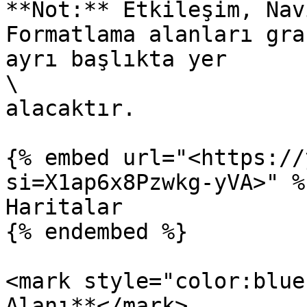
**Not:** Etkileşim, Nav
Formatlama alanları gra
ayrı başlıkta yer

\

alacaktır.

{% embed url="<https://
si=X1ap6x8Pzwkg-yVA>" %}
Haritalar

{% endembed %}

<mark style="color:blue
Alanı**</mark>
