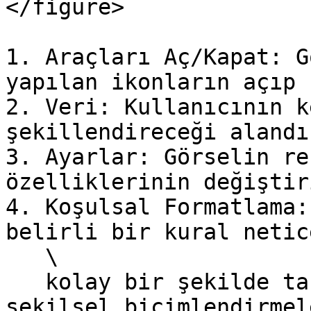
</figure>

1. Araçları Aç/Kapat: G
yapılan ikonların açıp 
2. Veri: Kullanıcının k
şekillendireceği alandır
3. Ayarlar: Görselin re
özelliklerinin değiştir
4. Koşulsal Formatlama:
belirli bir kural netic
   \

   kolay bir şekilde taramak için renksel ya da 
şekilsel biçimlendirmel