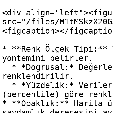
<div align="left"><figu
src="/files/M1tMSkzX20G
<figcaption></figcaptio
* **Renk Ölçek Tipi:** 
yöntemini belirler.

  * *Doğrusal:* Değerler eşit aralıklara bölünerek 
renklendirilir.

  * *Yüzdelik:* Veriler yüzdelik dilimlere 
(percentile) göre renkl
* **Opaklık:** Harita ü
saydamlık derecesini ay