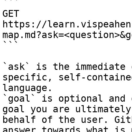
```

GET 
https://learn.vispeahen
map.md?ask=<question>&g
```

`ask` is the immediate 
specific, self-containe
language.

`goal` is optional and 
goal you are ultimately
behalf of the user. Git
answer towards what is 