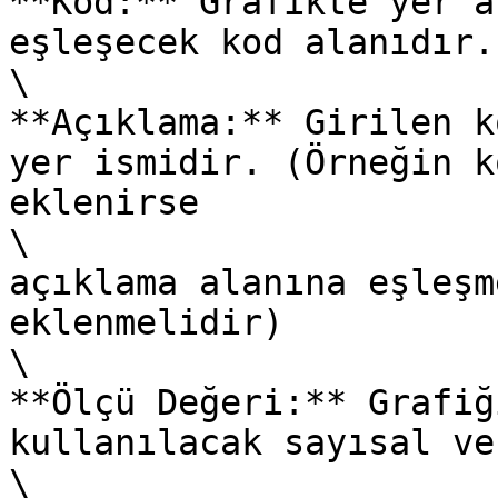
**Kod:** Grafikte yer a
eşleşecek kod alanıdır.
\

**Açıklama:** Girilen k
yer ismidir. (Örneğin k
eklenirse

\

açıklama alanına eşleşm
eklenmelidir)

\

**Ölçü Değeri:** Grafiğ
kullanılacak sayısal ve
\
