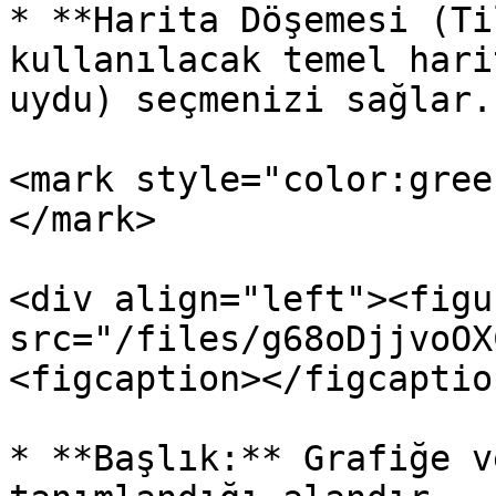
* **Harita Döşemesi (Ti
kullanılacak temel hari
uydu) seçmenizi sağlar.

<mark style="color:gree
</mark>

<div align="left"><figu
src="/files/g68oDjjvoOX
<figcaption></figcaptio
* **Başlık:** Grafiğe v