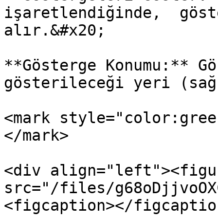
işaretlendiğinde,  göst
alır.&#x20;

**Gösterge Konumu:** Gö
gösterileceği yeri (sağ
<mark style="color:gree
</mark>

<div align="left"><figu
src="/files/g68oDjjvoOX
<figcaption></figcaptio