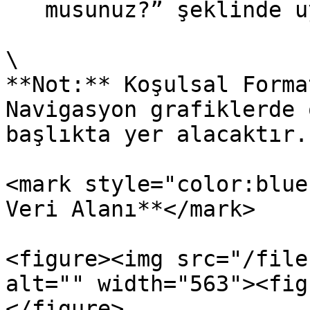
   musunuz?” şeklinde uyarı çıkmaktadır.

\

**Not:** Koşulsal Forma
Navigasyon grafiklerde 
başlıkta yer alacaktır.

<mark style="color:blue
Veri Alanı**</mark>

<figure><img src="/file
alt="" width="563"><fig
</figure>
